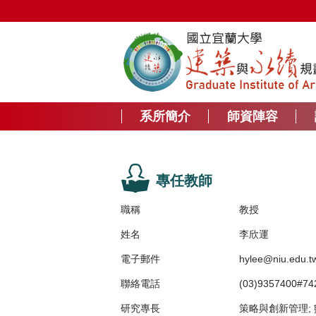
跳
到
主
要
內
容
區
系所簡介
師資陣容
專任教師
職稱
教授
姓名
李欣運
電子郵件
hylee@niu.edu.t
聯絡電話
(03)9357400#74
研究專長
策略與創新管理; 