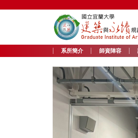
跳
到
主
要
內
容
區
系所簡介
師資陣容