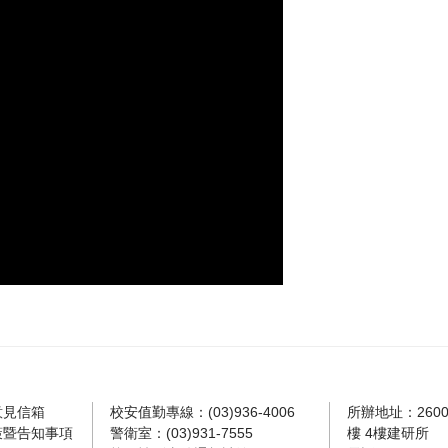
意見信箱
校安值勤專線：(03)936-4006
所辦地址：260
策暨告知事項
警衛室：(03)931-7555
樓 4樓建研所