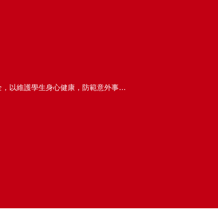
【通知】本校「115年暑假期間學生活動安全注意事項」宣導資料，請全校師生共同注意暑期安全，以維護學生身心健康，防範意外事件發生。