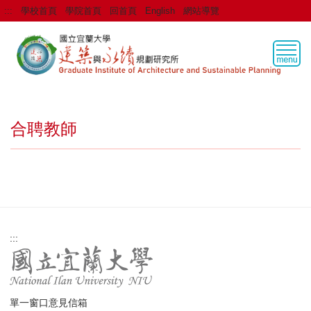
跳
:::
學校首頁
學院首頁
回首頁
English
網站導覽
到
主
要
內
容
區
合聘教師
:::
單一窗口意見信箱