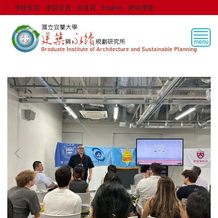
跳
:::
學校首頁
學院首頁
回首頁
English
網站導覽
到
主
要
內
容
區