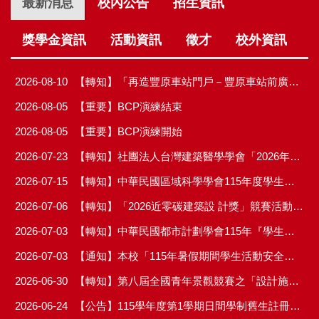
最新消息
校內公告
招生資訊
獎學金資訊
活動資訊
徵才
校外資訊
2026-08-10
【轉知】「再造豐原車站門戶－豐原車站前廣場交通與景觀整體改善創意設計競賽」報名止8/20止。
2026-08-05
【重要】BCP演練結束
2026-08-05
【重要】BCP演練開始
2026-07-23
【轉知】社團法人台灣建築醫學學會「2026年第八屆優秀學位論文獎」
2026-07-15
【轉知】中華民國區域科學學會115年度學生（碩博士論文獎徵件開始收件※8/31截止)
2026-07-06
【轉知】「2026近零碳建築設 計獎」競賽活動相關辦法
2026-07-03
【轉知】中華民國都市計劃學會115年『學生論文獎』競賽及獎學金推薦，8/31止。
2026-07-03
【通知】本校「115年暑假期間學生活動安全注意事項」宣導資料，請全校師生共同注意暑期安全，以維護學生身心健康，防範意外事件發生。
2026-06-30
【轉知】第八屆全國青年景觀競賽之「設計施作競賽」及「競圖競賽」徵件辦法
2026-06-24
【公告】115學年度第1學期日間學制舊生註冊須知