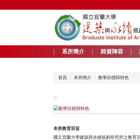
跳
到
主
要
內
容
區
系所簡介
師資陣容
首頁
本所簡介
教學目標與特色
:::
本所教育宗旨
國立宜蘭大學建築與永續規劃研究所之教育