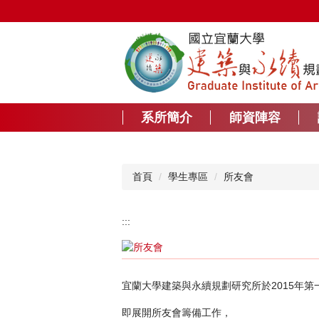
跳
到
主
要
內
容
區
系所簡介
師資陣容
首頁
學生專區
所友會
:::
宜蘭大學建築與永續規劃研究所於2015年
即展開所友會籌備工作，