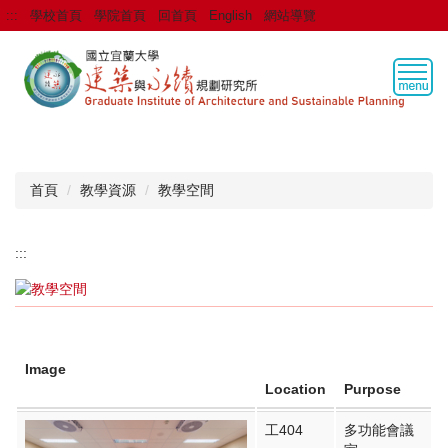
跳
:::
學校首頁
學院首頁
回首頁
English
網站導覽
到
主
要
內
容
區
首頁
教學資源
教學空間
:::
Image
Location
Purpose
工404
多功
能會議