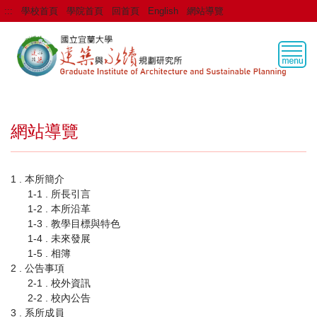
跳
:::
學校首頁
學院首頁
回首頁
English
網站導覽
到
主
要
內
容
區
網站導覽
1 . 本所簡介
1-1 . 所長引言
1-2 . 本所沿革
1-3 . 教學目標與特色
1-4 . 未來發展
1-5 . 相簿
2 . 公告事項
2-1 . 校外資訊
2-2 . 校內公告
3 . 系所成員