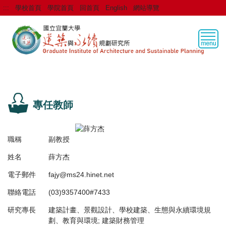
跳
:::
學校首頁
學院首頁
回首頁
English
網站導覽
到
主
要
內
容
區
專任教師
職稱
副教授
姓名
薛方杰
電子郵件
fajy@ms24.hinet.net
聯絡電話
(03)9357400#7433
研究專長
建築計畫、景觀設計、學校建築、生態與永續環境規
劃、教育與環境; 建築財務管理