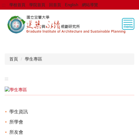
跳
:::
學校首頁
學院首頁
回首頁
English
網站導覽
到
主
要
內
容
區
首頁
學生專區
:::
學生資訊
所學會
所友會