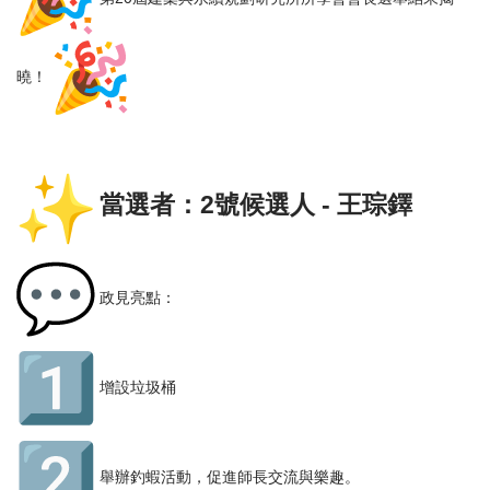
曉！
當選者：2號候選人 - 王琮鐸
政見亮點：
增設垃圾桶
舉辦釣蝦活動，促進師長交流與樂趣。