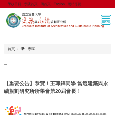
跳
:::
學校首頁
學院首頁
回首頁
English
網站導覽
到
主
要
內
容
區
首頁
學生專區
:::
【重要公告】恭賀！王琮鐸同學 當選建築與永
續規劃研究所所學會第20屆會長！
第20屆建築與永續規劃研究所所學會會長選舉結果揭